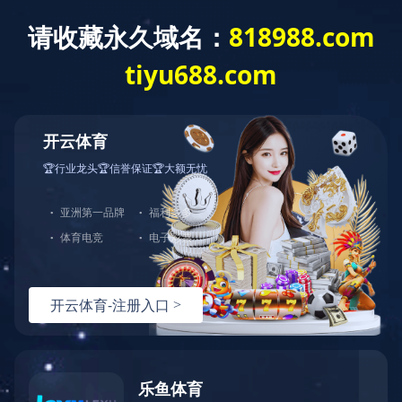
LEYU.COM-乐鱼（中国）
0371-64617315
LEYU.COM
产品中心
混凝土搅拌站
HZS270混凝土搅拌站
HZS240混凝土搅拌站
HZS180混凝土搅
拌站
HZS150混凝土搅拌站
HZS120混凝土搅拌站
HZS90混凝
土搅拌站
HZS75混凝土搅拌站
HZS60混凝土搅拌站
HZS50混
凝土搅拌站
HZS35混凝土搅拌站
HZS25混凝土搅拌站
环保