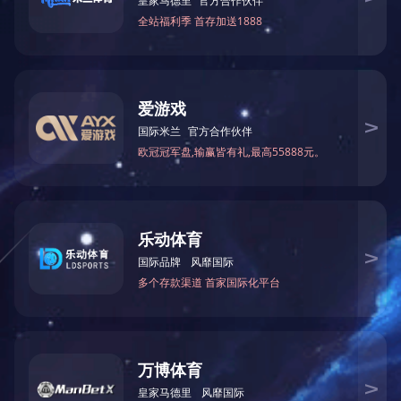
立轴行星式搅拌机
飞灰固化处理设备
水泥预制件混合设备
玻璃材料混合设备
污泥/污水固化处理设备
砖机生产线混合设备
耐火材料混合设
备
UHPC超高性能混凝土搅拌机
混凝土配料机
PLD4800混凝土配料机
PLD3200混凝土配料机
PLD2400混凝土
配料机
PLD1600混凝土配料机
PLD1200混凝土配料机
PLD800混凝土配料机
移动式搅拌站
YHZS100移动式搅拌站
YHZS75移动式搅拌站
YHZS50移动式
搅拌站
YHZS35移动式搅拌站
YHZS25移动式搅拌站
混凝土搅拌车